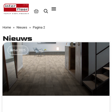
Home
»
Nieuws
»
Pagina 2
Nieuws
8 mei 2025