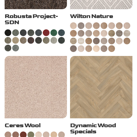
Robusta Project-
Wilton Nature
SDN
Ceres Wool
Dynamic Wood
Specials