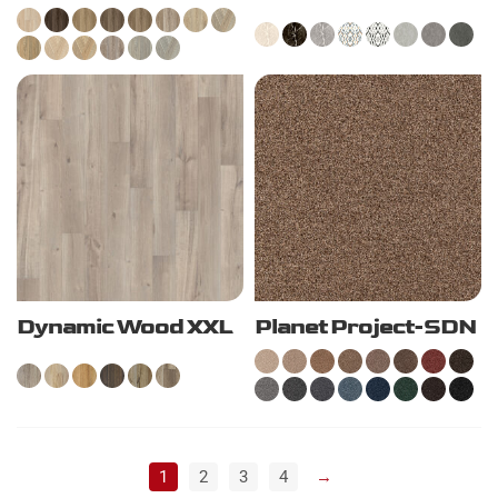
Dynamic Wood XXL
Planet Project-SDN
1
2
3
4
→