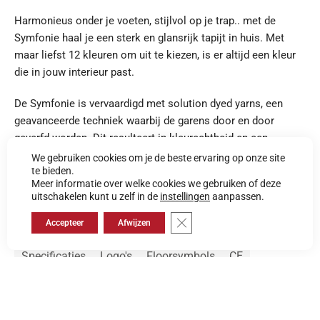
Harmonieus onder je voeten, stijlvol op je trap.. met de
Symfonie haal je een sterk en glansrijk tapijt in huis. Met
maar liefst 12 kleuren om uit te kiezen, is er altijd een kleur
die in jouw interieur past.
De Symfonie is vervaardigd met solution dyed yarns, een
geavanceerde techniek waarbij de garens door en door
geverfd worden. Dit resulteert in kleurechtheid en een
uitzonderlijke bestendigheid tegen verkleuring, zelfs onder
We gebruiken cookies om je de beste ervaring op onze site
te bieden.
invloed van intensief zonlicht en zware schoonmaakbeurten.
Meer informatie over welke cookies we gebruiken of deze
uitschakelen kunt u zelf in de
instellingen
aanpassen.
Je vindt hier het nieuwsbericht.
Meer lezen?
Sluit AVG/GDPR cookie banner
Accepteer
Afwijzen
Specificaties
Logo's
Floorsymbols
CE
Gerelateerde collecties