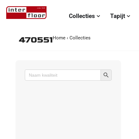
Collecties
Tapijt
470551
Home
‹
Collecties
Zoekknop
Zoek
naar: