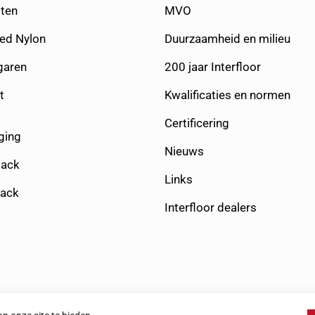
ten
MVO
yed Nylon
Duurzaamheid en milieu
aren
200 jaar Interfloor
t
Kwalificaties en normen
Certificering
ging
Nieuws
Back
Links
Back
Interfloor dealers