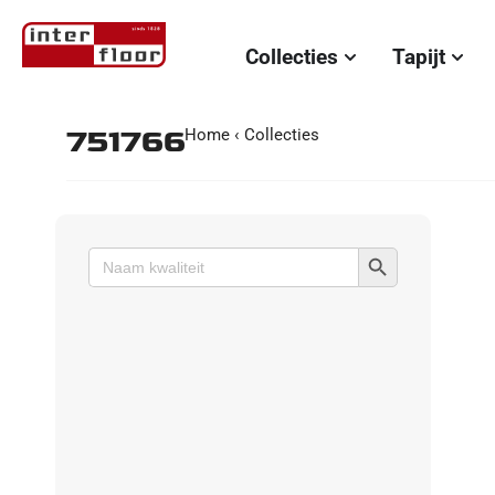
Collecties
Tapijt
751766
Home
‹
Collecties
Zoekknop
Zoek
naar: