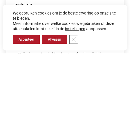
meter op
400 cm
We gebruiken cookies om je de beste ervaring op onze site
te bieden.
breed
Meer informatie over welke cookies we gebruiken of deze
€ 42,25
uitschakelen kunt u zelf in de
instellingen
aanpassen.
per m²
Sluit AVG/GDPR cookie banner
Accepteer
Afwijzen
Bekijk Product
* Prijs is exclusief legkosten (
prijswijzigingen
voorbehouden)
Deel dit bericht
Vorige
Volgende
NIEUW: Adcomaster Project-SDY – Sterk Projecttapijt met Hoogste Brandklasse
NIEUW: Luxury SDY – Warme luxe en tijdloos design