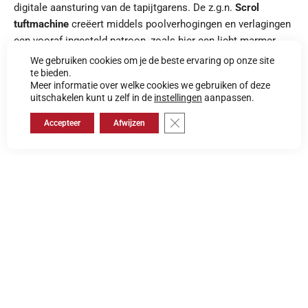
digitale aansturing van de tapijtgarens. De z.g.n.
Scrol
tuftmachine
creëert middels poolverhogingen en verlagingen
een vooraf ingesteld patroon, zoals hier een licht marmer
beton optiek.
We gebruiken cookies om je de beste ervaring op onze site
te bieden.
Meer informatie over welke cookies we gebruiken of deze
uitschakelen kunt u zelf in de
instellingen
aanpassen.
Specificaties
Logo's
Floorsymbols
CE
Sluit AVG/GDPR cookie banner
Accepteer
Afwijzen
Gerelateerde collecties