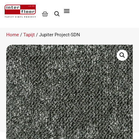
Home
/
Tapijt
/ Jupiter Project-SDN