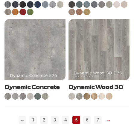
Dynamic Concrete
Dynamic Wood 3D
←
1
2
3
4
5
6
7
→