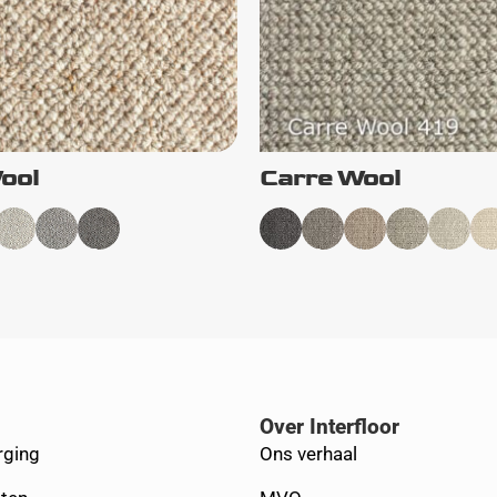
ool
Carre Wool
Over Interfloor
rging
Ons verhaal