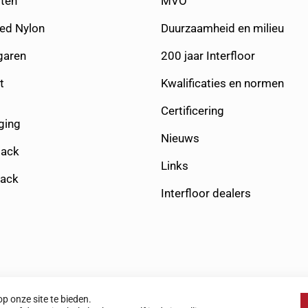
ten
MVO
yed Nylon
Duurzaamheid en milieu
aren
200 jaar Interfloor
t
Kwalificaties en normen
Certificering
ging
Nieuws
Back
Links
Back
Interfloor dealers
p onze site te bieden.
Adelaarstraat 6, 8064 AH Zwarts