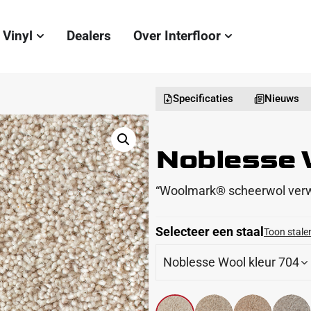
Vinyl
Dealers
Over Interfloor
Specificaties
Nieuws
Noblesse 
“Woolmark® scheerwol verwe
Selecteer een staal
Toon stalen
Noblesse Wool kleur 704