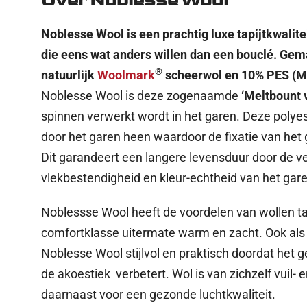
Over Noblesse Wool
Noblesse Wool is een prachtig luxe tapijtkwalitei
die eens wat anders willen dan een bouclé. Ge
®
natuurlijk
Woolmark
scheerwol en 10% PES (M
Noblesse Wool is deze zogenaamde
‘Meltbount 
spinnen verwerkt wordt in het garen. Deze polye
door het garen heen waardoor de fixatie van het 
Dit garandeert een langere levensduur door de ve
vlekbestendigheid en kleur-echtheid van het gare
Noblessse Wool heeft de voordelen van wollen tap
comfortklasse uitermate warm en zacht. Ook al
Noblesse Wool stijlvol en praktisch doordat het g
de akoestiek verbetert. Wol is van zichzelf vuil- 
daarnaast voor een gezonde luchtkwaliteit.