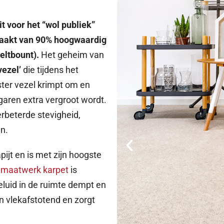
t voor het “wol publiek”
maakt van 90% hoogwaardig
eltbount).
Het geheim van
vezel’
die tijdens het
ster vezel krimpt om en
garen extra vergroot wordt.
rbeterde stevigheid,
n.
ijt en is met zijn hoogste
s
maatwerk karpet
is
eluid in de ruimte dempt en
en vlekafstotend en zorgt