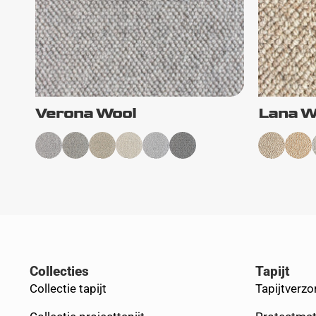
Verona Wool
Lana W
Collecties
Tapijt
Collectie tapijt
Tapijtverzo