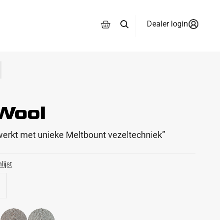
Dealer login
Wool
rkt met unieke Meltbount vezeltechniek”
lijst