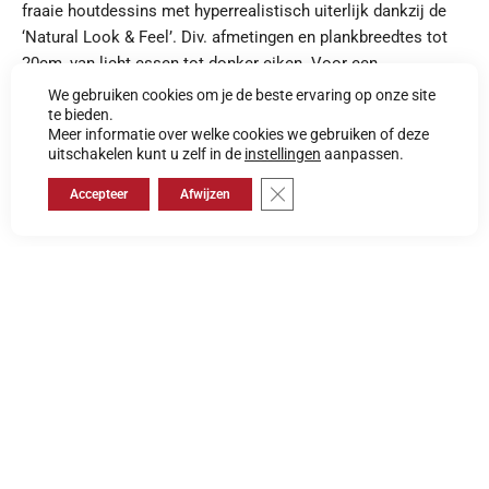
fraaie houtdessins met hyperrealistisch uiterlijk dankzij de
‘Natural Look & Feel’. Div. afmetingen en plankbreedtes tot
20cm, van licht essen tot donker eiken. Voor een
Scandinavische tot klassieke look!
We gebruiken cookies om je de beste ervaring op onze site
te bieden.
Meer informatie over welke cookies we gebruiken of deze
uitschakelen kunt u zelf in de
instellingen
aanpassen.
Specificaties
Logo's
Floorsymbols
CE
Sluit AVG/GDPR cookie banner
Accepteer
Afwijzen
Gerelateerde collecties